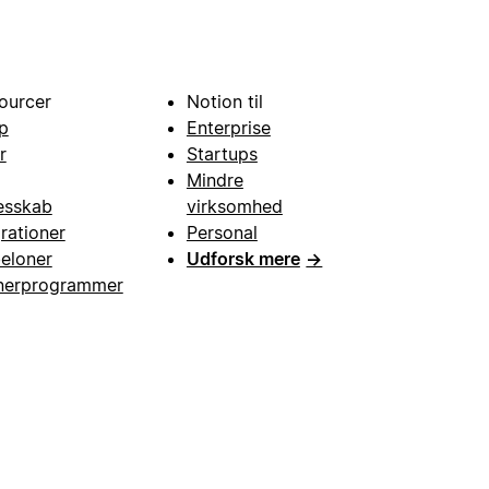
ourcer
Notion til
p
Enterprise
r
Startups
Mindre
esskab
virksomhed
grationer
Personal
eloner
Udforsk mere
→
nerprogrammer