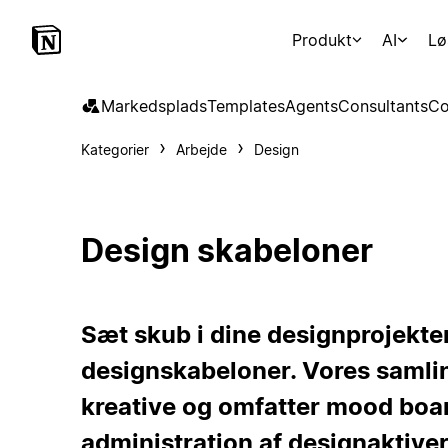
Produkt
AI
Lø
Markedsplads
Templates
Agents
Consultants
Co
Kategorier
Arbejde
Design
Design skabeloner
Sæt skub i dine designprojekt
designskabeloner. Vores samlin
kreative og omfatter mood boar
administration af designaktiver