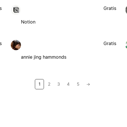
s
Gratis
Notion
s
Gratis
annie jing hammonds
1
2
3
4
5
→