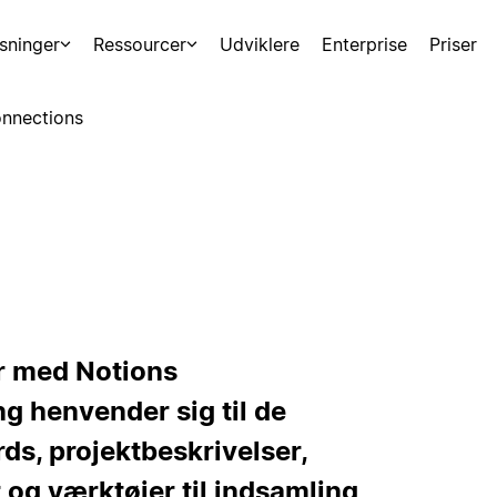
sninger
Ressourcer
Udviklere
Enterprise
Priser
nnections
er med Notions
g henvender sig til de
ds, projektbeskrivelser,
 og værktøjer til indsamling