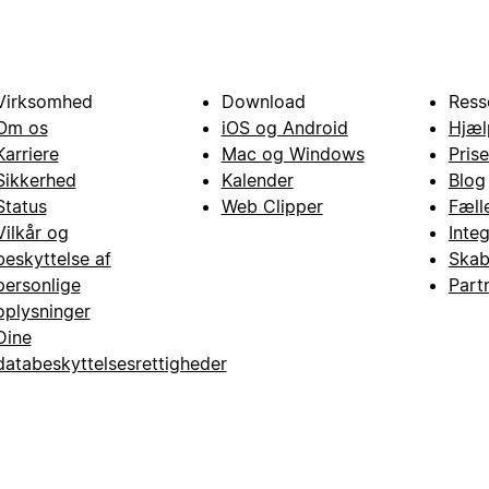
Virksomhed
Download
Ress
Om os
iOS og Android
Hjæl
Karriere
Mac og Windows
Prise
Sikkerhed
Kalender
Blog
Status
Web Clipper
Fæll
Vilkår og
Inte
beskyttelse af
Skab
personlige
Part
oplysninger
Dine
databeskyttelsesrettigheder