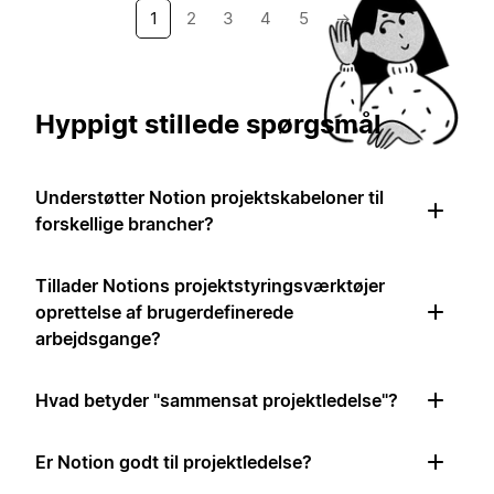
1
2
3
4
5
→
Hyppigt stillede spørgsmål
Understøtter Notion projektskabeloner til
forskellige brancher?
Tillader Notions projektstyringsværktøjer
oprettelse af brugerdefinerede
arbejdsgange?
Hvad betyder "sammensat projektledelse"?
Er Notion godt til projektledelse?