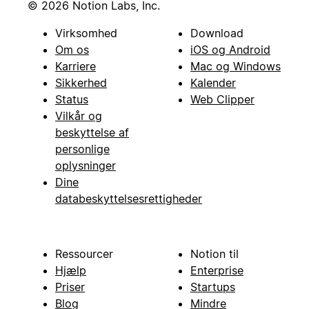
© 2026 Notion Labs, Inc.
Virksomhed
Download
Om os
iOS og Android
Karriere
Mac og Windows
Sikkerhed
Kalender
Status
Web Clipper
Vilkår og
beskyttelse af
personlige
oplysninger
Dine
databeskyttelsesrettigheder
Ressourcer
Notion til
Hjælp
Enterprise
Priser
Startups
Blog
Mindre