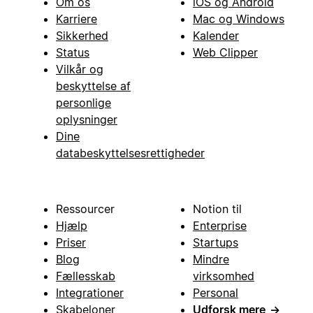
Om os
iOS og Android
Karriere
Mac og Windows
Sikkerhed
Kalender
Status
Web Clipper
Vilkår og
beskyttelse af
personlige
oplysninger
Dine
databeskyttelsesrettigheder
Ressourcer
Notion til
Hjælp
Enterprise
Priser
Startups
Blog
Mindre
Fællesskab
virksomhed
Integrationer
Personal
Skabeloner
Udforsk mere
→