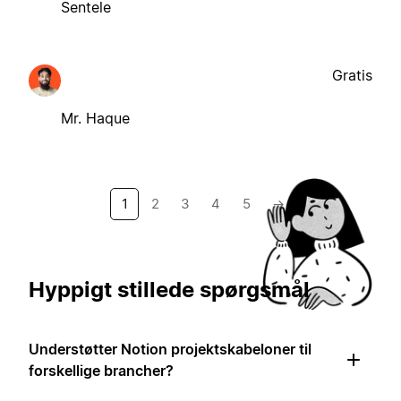
Sentele
Gratis
Mr. Haque
1
2
3
4
5
→
Hyppigt stillede spørgsmål
Understøtter Notion projektskabeloner til
forskellige brancher?