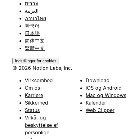
עברית
العربية
ภาษาไทย
한국어
日本語
简体中文
繁體中文
Indstillinger for cookies
© 2026 Notion Labs, Inc.
Virksomhed
Download
Om os
iOS og Android
Karriere
Mac og Windows
Sikkerhed
Kalender
Status
Web Clipper
Vilkår og
beskyttelse af
personlige