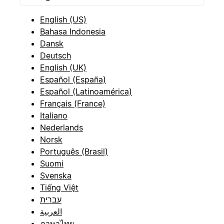
English (US)
Bahasa Indonesia
Dansk
Deutsch
English (UK)
Español (España)
Español (Latinoamérica)
Français (France)
Italiano
Nederlands
Norsk
Português (Brasil)
Suomi
Svenska
Tiếng Việt
עברית
العربية
ภาษาไทย