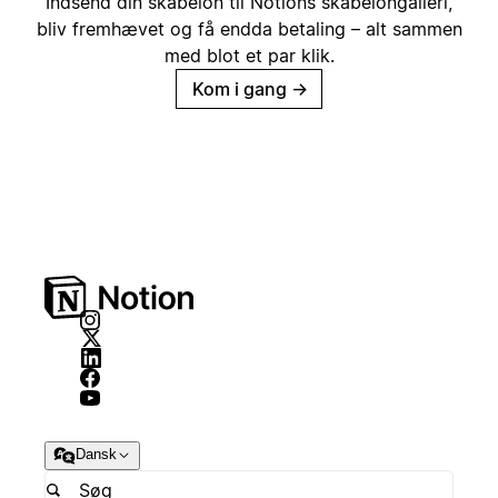
Indsend din skabelon til Notions skabelongalleri,
bliv fremhævet og få endda betaling – alt sammen
med blot et par klik.
Kom i gang
→
Dansk