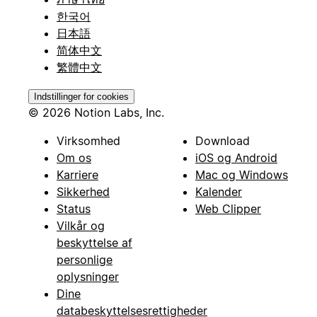
한국어
日本語
简体中文
繁體中文
Indstillinger for cookies
© 2026 Notion Labs, Inc.
Virksomhed
Download
Om os
iOS og Android
Karriere
Mac og Windows
Sikkerhed
Kalender
Status
Web Clipper
Vilkår og
beskyttelse af
personlige
oplysninger
Dine
databeskyttelsesrettigheder