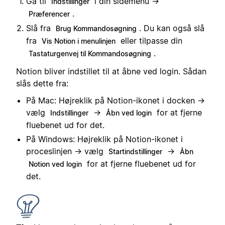
Gå til
i din sidemenu →
Indstillinger
.
Præferencer
Slå fra
. Du kan også slå
Brug Kommandosøgning
fra
eller tilpasse din
Vis Notion i menulinjen
.
Tastaturgenvej til Kommandosøgning
Notion bliver indstillet til at åbne ved login. Sådan
slås dette fra:
På Mac: Højreklik på Notion-ikonet i docken →
vælg
→
for at fjerne
Indstillinger
Åbn ved login
fluebenet ud for det.
På Windows: Højreklik på Notion-ikonet i
proceslinjen → vælg
→
Startindstillinger
Åbn
for at fjerne fluebenet ud for
Notion ved login
det.