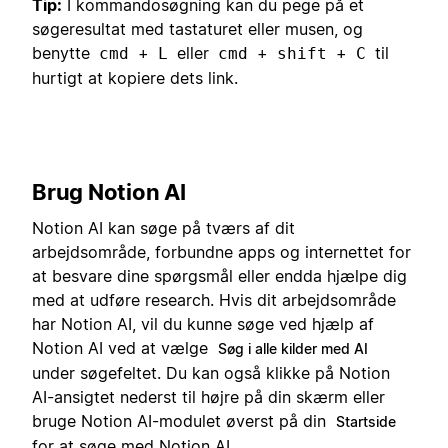
Tip:
I kommandosøgning kan du pege på et
søgeresultat med tastaturet eller musen, og
benytte
+
eller
+
+
til
cmd
L
cmd
shift
C
hurtigt at kopiere dets link.
Brug Notion AI
Notion AI kan søge på tværs af dit
arbejdsområde, forbundne apps og internettet for
at besvare dine spørgsmål eller endda hjælpe dig
med at udføre research. Hvis dit arbejdsområde
har Notion AI, vil du kunne søge ved hjælp af
Notion AI ved at vælge
Søg i alle kilder med AI
under søgefeltet. Du kan også klikke på Notion
AI-ansigtet nederst til højre på din skærm eller
bruge Notion AI-modulet øverst på din
Startside
for at søge med Notion AI.