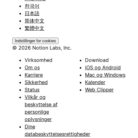
한국어
日本語
简体中文
繁體中文
Indstillinger for cookies
© 2026 Notion Labs, Inc.
Virksomhed
Download
Om os
iOS og Android
Karriere
Mac og Windows
Sikkerhed
Kalender
Status
Web Clipper
Vilkår og
beskyttelse af
personlige
oplysninger
Dine
databeskyttelsesrettigheder