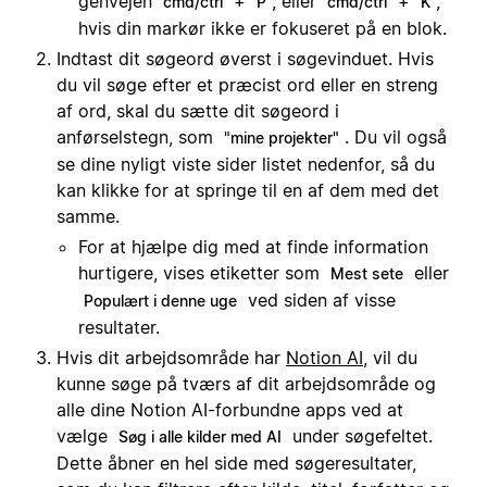
genvejen
+
, eller
+
,
cmd/ctrl
P
cmd/ctrl
K
hvis din markør ikke er fokuseret på en blok.
Indtast dit søgeord øverst i søgevinduet. Hvis
du vil søge efter et præcist ord eller en streng
af ord, skal du sætte dit søgeord i
anførselstegn, som
. Du vil også
"mine projekter"
se dine nyligt viste sider listet nedenfor, så du
kan klikke for at springe til en af dem med det
samme.
For at hjælpe dig med at finde information
hurtigere, vises etiketter som
eller
Mest sete
ved siden af visse
Populært i denne uge
resultater.
Hvis dit arbejdsområde har
Notion AI
, vil du
kunne søge på tværs af dit arbejdsområde og
alle dine Notion AI-forbundne apps ved at
vælge
under søgefeltet.
Søg i alle kilder med AI
Dette åbner en hel side med søgeresultater,