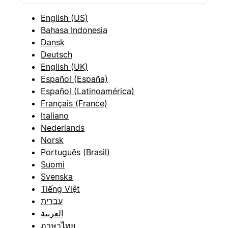
English (US)
Bahasa Indonesia
Dansk
Deutsch
English (UK)
Español (España)
Español (Latinoamérica)
Français (France)
Italiano
Nederlands
Norsk
Português (Brasil)
Suomi
Svenska
Tiếng Việt
עברית
العربية
ภาษาไทย