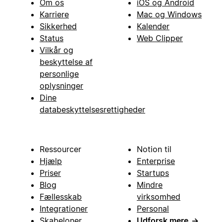
Om os
iOS og Android
Karriere
Mac og Windows
Sikkerhed
Kalender
Status
Web Clipper
Vilkår og
beskyttelse af
personlige
oplysninger
Dine
databeskyttelsesrettigheder
Ressourcer
Notion til
Hjælp
Enterprise
Priser
Startups
Blog
Mindre
Fællesskab
virksomhed
Integrationer
Personal
Skabeloner
Udforsk mere
→