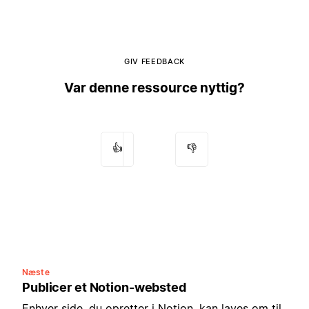
GIV FEEDBACK
Var denne ressource nyttig?
👍
👎
Næste
Publicer et Notion-websted
Enhver side, du opretter i Notion, kan laves om til