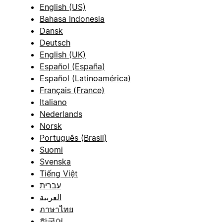
English (US)
Bahasa Indonesia
Dansk
Deutsch
English (UK)
Español (España)
Español (Latinoamérica)
Français (France)
Italiano
Nederlands
Norsk
Português (Brasil)
Suomi
Svenska
Tiếng Việt
עברית
العربية
ภาษาไทย
한국어