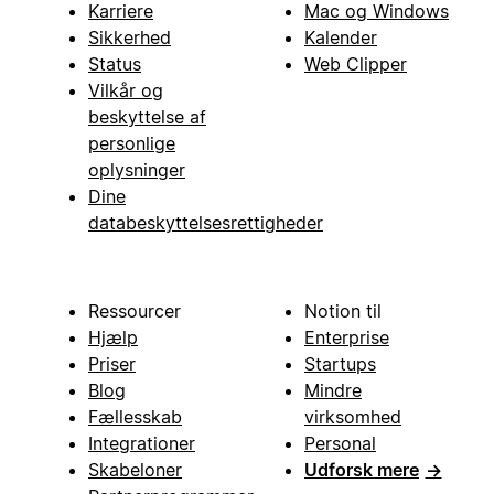
Karriere
Mac og Windows
Sikkerhed
Kalender
Status
Web Clipper
Vilkår og
beskyttelse af
personlige
oplysninger
Dine
databeskyttelsesrettigheder
Ressourcer
Notion til
Hjælp
Enterprise
Priser
Startups
Blog
Mindre
Fællesskab
virksomhed
Integrationer
Personal
Skabeloner
Udforsk mere
→