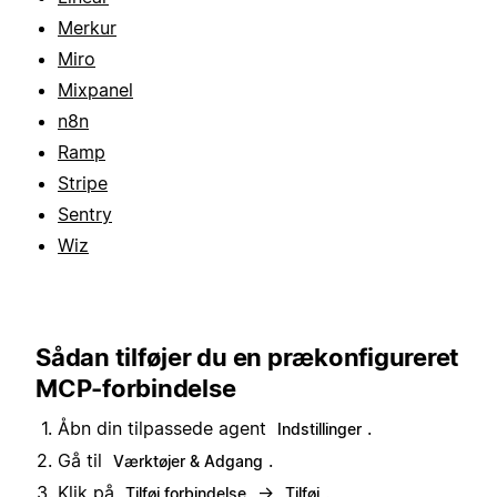
Merkur
Miro
Mixpanel
n8n
Ramp
Stripe
Sentry
Wiz
Sådan tilføjer du en prækonfigureret
MCP-forbindelse
Åbn din tilpassede agent
.
Indstillinger
Gå til
.
Værktøjer & Adgang
Klik på
→
.
Tilføj forbindelse
Tilføj