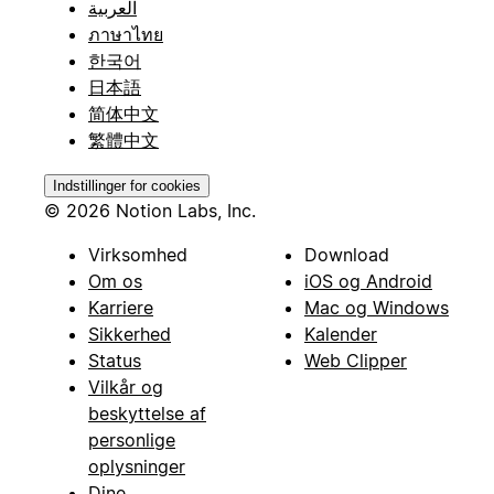
العربية
ภาษาไทย
한국어
日本語
简体中文
繁體中文
Indstillinger for cookies
© 2026 Notion Labs, Inc.
Virksomhed
Download
Om os
iOS og Android
Karriere
Mac og Windows
Sikkerhed
Kalender
Status
Web Clipper
Vilkår og
beskyttelse af
personlige
oplysninger
Dine