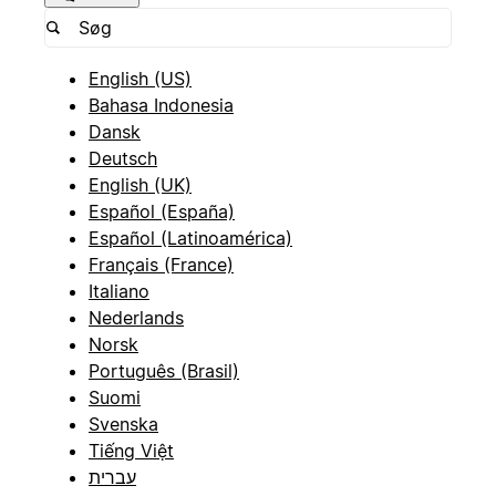
English (US)
Bahasa Indonesia
Dansk
Deutsch
English (UK)
Español (España)
Español (Latinoamérica)
Français (France)
Italiano
Nederlands
Norsk
Português (Brasil)
Suomi
Svenska
Tiếng Việt
עברית