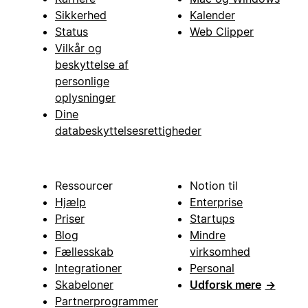
Sikkerhed
Kalender
Status
Web Clipper
Vilkår og
beskyttelse af
personlige
oplysninger
Dine
databeskyttelsesrettigheder
Ressourcer
Notion til
Hjælp
Enterprise
Priser
Startups
Blog
Mindre
Fællesskab
virksomhed
Integrationer
Personal
Skabeloner
Udforsk mere
→
Partnerprogrammer