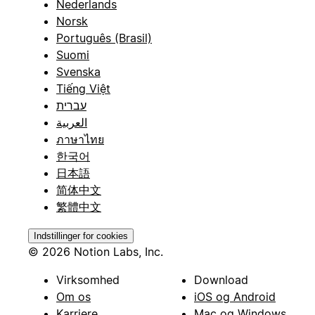
Nederlands
Norsk
Português (Brasil)
Suomi
Svenska
Tiếng Việt
עברית
العربية
ภาษาไทย
한국어
日本語
简体中文
繁體中文
Indstillinger for cookies
© 2026 Notion Labs, Inc.
Virksomhed
Download
Om os
iOS og Android
Karriere
Mac og Windows