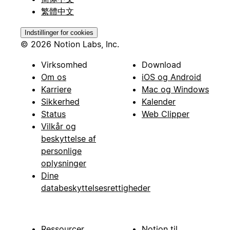
繁體中文
Indstillinger for cookies
© 2026 Notion Labs, Inc.
Virksomhed
Download
Om os
iOS og Android
Karriere
Mac og Windows
Sikkerhed
Kalender
Status
Web Clipper
Vilkår og
beskyttelse af
personlige
oplysninger
Dine
databeskyttelsesrettigheder
Ressourcer
Notion til