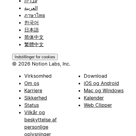
עברית
العربية
ภาษาไทย
한국어
日本語
简体中文
繁體中文
Indstillinger for cookies
© 2026 Notion Labs, Inc.
Virksomhed
Download
Om os
iOS og Android
Karriere
Mac og Windows
Sikkerhed
Kalender
Status
Web Clipper
Vilkår og
beskyttelse af
personlige
oplysninger