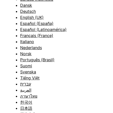
Dansk
Deutsch
English (UK)
Español (España)
Español (Latinoamérica)
Français (France)
Italiano
Nederlands
Norsk
Português (Brasil)
Suomi
Svenska
Tiếng Việt
עברית
العربية
ภาษาไทย
한국어
日本語