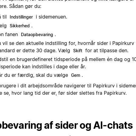
ere. Sådan gør du:
 til
i sidemenuen.
Indstillinger
ælg
.
Sikkerhed
bn fanen
.
Dataopbevaring
 vil se den aktuelle indstilling for, hvornår sider i Papirkurv
andard er dette 30 dage. Vælg
for at tilpasse den.
Skift
dstil en brugerdefineret tidsperiode på mellem én dag og 10
dsperiode kan indstilles i dage eller år.
r du er færdig, skal du vælge
.
Gem
rugere i dit arbejdsområde navigerer til Papirkurv i sideme
 se, hvor lang tid der er, før sider slettes fra Papirkurv.
bevaring af sider og AI-chats