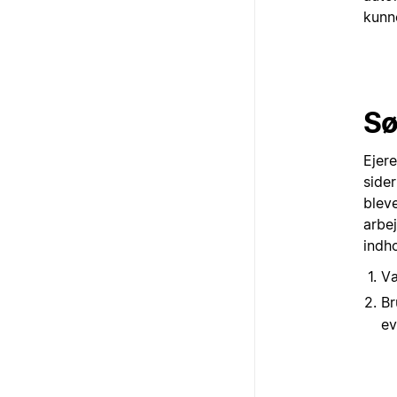
kunn
Sø
Ejer
sider
blev
arbe
indho
V
Br
ev