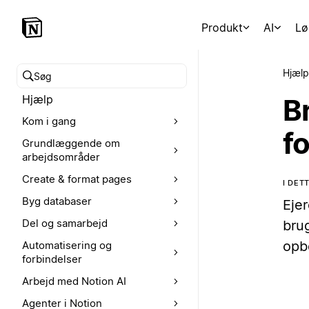
Produkt
AI
Lø
Hjælp
Søg i hjælpecenteret
Hjælp
Br
Kom i gang
f
Grundlæggende om
arbejdsområder
Create & format pages
I DE
Byg databaser
Ejer
Del og samarbejd
brug
opbe
Automatisering og
forbindelser
Arbejd med Notion AI
Agenter i Notion