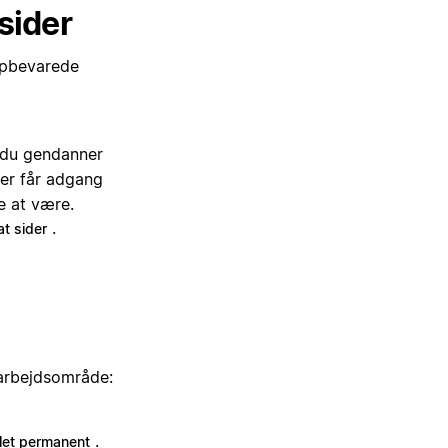
sider
opbevarede
r du gendanner
der får adgang
e at være.
.
at sider
t arbejdsområde:
.
let permanent