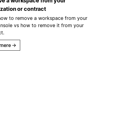
e a workspace from your
zation or contract
how to remove a workspace from your
nsole vs how to remove it from your
t.
mere
→