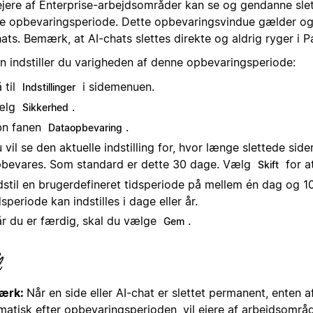
ejere af Enterprise-arbejdsområder kan se og gendanne slet
e opbevaringsperiode. Dette opbevaringsvindue gælder ogs
ats. Bemærk, at AI-chats slettes direkte og aldrig ryger i Pa
n indstiller du varigheden af denne opbevaringsperiode:
 til
i sidemenuen.
Indstillinger
ælg
.
Sikkerhed
bn fanen
.
Dataopbevaring
 vil se den aktuelle indstilling for, hvor længe slettede sid
bevares. Som standard er dette 30 dage. Vælg
for a
Skift
dstil en brugerdefineret tidsperiode på mellem én dag og 10
dsperiode kan indstilles i dage eller år.
r du er færdig, skal du vælge
.
Gem
ærk:
Når en side eller AI-chat er slettet permanent, enten af
matisk efter opbevaringsperioden, vil ejere af arbejdsområd