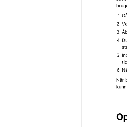
brug
Gå
V
Å
Du
st
In
ti
Nå
Når b
kunne
Op