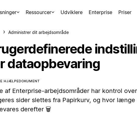
sninger
Ressourcer
Udviklere
Enterprise
Priser
Administrer dit arbejdsområde
ugerdefinerede indstill
or dataopbevaring
TTE HJÆLPEDOKUMENT
e af Enterprise-arbejdsområder har kontrol over
eres sider slettes fra Papirkurv, og hvor længe
vares derefter 🗑️