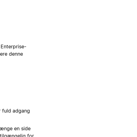
 Enterprise-
vere denne
r fuld adgang
længe en side
tilgængelig for