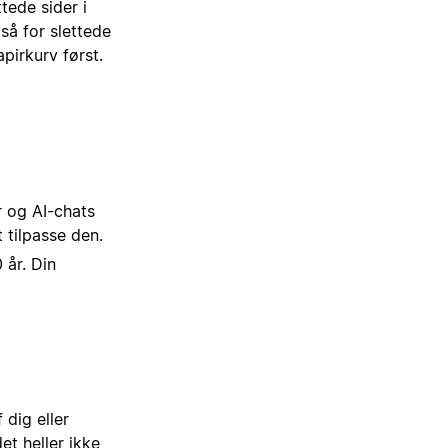
tede sider i
å for slettede
pirkurv først.
er og AI-chats
t tilpasse den.
 år. Din
 dig eller
et heller ikke