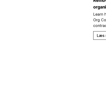
Remov
organi
Learn 
Org Co
contrac
Læs 