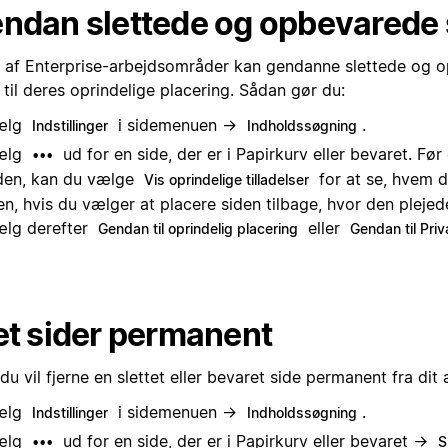
ndan slettede og opbevarede 
e af Enterprise-arbejdsområder kan gendanne slettede og 
 til deres oprindelige placering. Sådan gør du:
ælg
i sidemenuen →
.
Indstillinger
Indholdssøgning
ælg
ud for en side, der er i Papirkurv eller bevaret. Fø
•••
den, kan du vælge
for at se, hvem 
Vis oprindelige tilladelser
en, hvis du vælger at placere siden tilbage, hvor den plejed
lg derefter
eller
Gendan til oprindelig placering
Gendan til Priv
et sider permanent
du vil fjerne en slettet eller bevaret side permanent fra di
ælg
i sidemenuen →
.
Indstillinger
Indholdssøgning
ælg
ud for en side, der er i Papirkurv eller bevaret →
•••
S