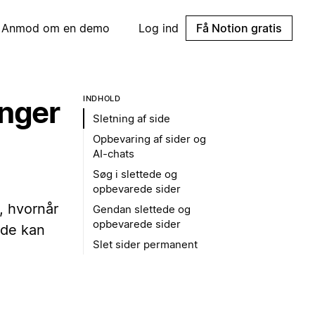
Anmod om en demo
Log ind
Få Notion gratis
INDHOLD
inger
Sletning af side
Opbevaring af sider og
AI-chats
Søg i slettede og
opbevarede sider
, hvornår
Gendan slettede og
opbevarede sider
 de kan
Slet sider permanent