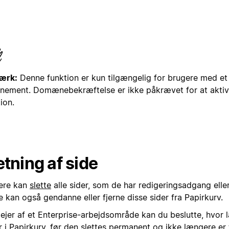
ærk:
Denne funktion er kun tilgængelig for brugere med et
nement. Domænebekræftelse er ikke påkrævet for at akti
ion.
etning af side
ere kan
slette
alle sider, som de har redigeringsadgang elle
De kan også gendanne eller fjerne disse sider fra Papirkurv.
ejer af et Enterprise-arbejdsområde kan du beslutte, hvor 
r i Papirkurv, før den slettes permanent og ikke længere er 