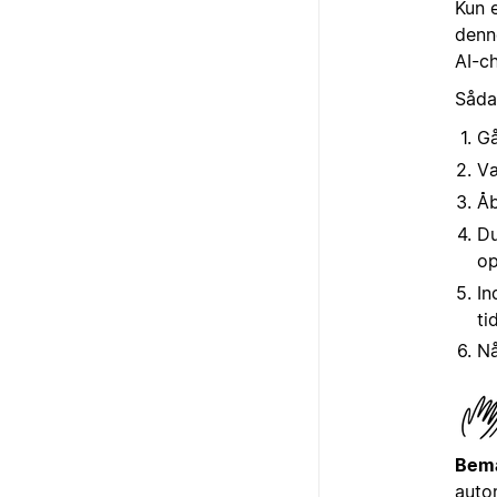
Kun 
denn
AI-ch
Såda
Gå
V
Å
Du
op
In
ti
Nå
Bem
auto