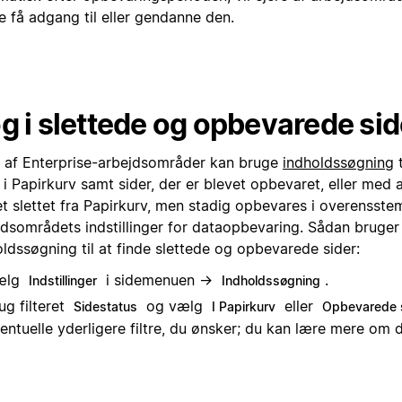
e få adgang til eller gendanne den.
g i slettede og opbevarede sid
e af Enterprise-arbejdsområder kan bruge
indholdssøgning
t
 i Papirkurv samt sider, der er blevet opbevaret, eller med 
et slettet fra Papirkurv, men stadig opbevares i overenss
jdsområdets indstillinger for dataopbevaring. Sådan bruger
ldssøgning til at finde slettede og opbevarede sider:
ælg
i sidemenuen →
.
Indstillinger
Indholdssøgning
ug filteret
og vælg
eller
Sidestatus
I Papirkurv
Opbevarede 
entuelle yderligere filtre, du ønsker; du kan lære mere om 