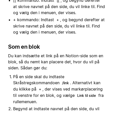
[[ kommando: Indtast
, og begynd derefter
[[
at skrive navnet på den side, du vil linke til. Find
og vælg den i menuen, der vises.
+ kommando: Indtast
, og begynd derefter at
+
skrive navnet på den side, du vil linke til. Find
og vælg den i menuen, der vises.
Som en blok
Du kan indsætte et link på en Notion-side som en
blok, så du nemt kan placere det, hvor du vil på
siden. Sådan gør du:
På en side skal du indtaste
Skråstregskommandoen
. Alternativt kan
/link
du klikke på
, der vises ved markørplacering
+
til venstre for en blok, og vælge
fra
Link til side
rullemenuen.
Begynd at indtaste navnet på den side, du vil