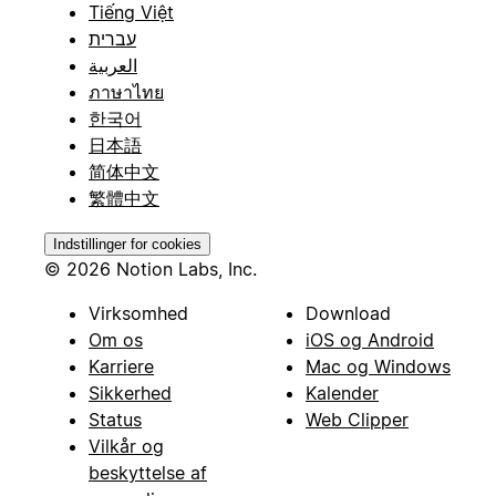
Tiếng Việt
עברית
العربية
ภาษาไทย
한국어
日本語
简体中文
繁體中文
Indstillinger for cookies
© 2026 Notion Labs, Inc.
Virksomhed
Download
Om os
iOS og Android
Karriere
Mac og Windows
Sikkerhed
Kalender
Status
Web Clipper
Vilkår og
beskyttelse af