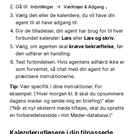
Gå til
→
.
Indstillinger
Værktøjer & Adgang
Vælg den eller de kalendere, du vil have din
agent til at have adgang til.
Giv de tilladelser, din agent har brug for til hver
forbundet kalender:
Læs
eller
Læs og skriv
.
Vælg, om agenten skal
kræve bekræftelse
, før
den udfører en handling.
Test forbindelsen. Hvis agentens adfærd ikke er
som forventet, så chat med din agent for at
præcisere instruktionerne.
Tip:
Vær specifik i dine instruktioner. For
eksempel: \"Hver morgen kl. 8 skal du opsummere
dagens møder og sende mig en briefing\" eller
\"Når et nyt eksternt møde tilføjes, skal du oprette
en forberedelsesside i min Møder-database.\"
Kalenderudløsere i din tilpassede