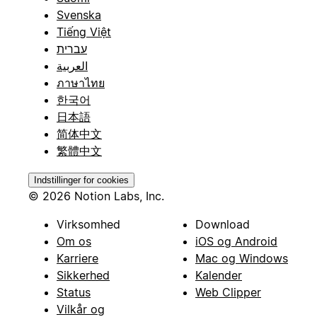
Svenska
Tiếng Việt
עברית
العربية
ภาษาไทย
한국어
日本語
简体中文
繁體中文
Indstillinger for cookies
© 2026 Notion Labs, Inc.
Virksomhed
Download
Om os
iOS og Android
Karriere
Mac og Windows
Sikkerhed
Kalender
Status
Web Clipper
Vilkår og