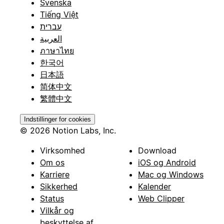
Svenska
Tiếng Việt
עברית
العربية
ภาษาไทย
한국어
日本語
简体中文
繁體中文
Indstillinger for cookies
© 2026 Notion Labs, Inc.
Virksomhed
Download
Om os
iOS og Android
Karriere
Mac og Windows
Sikkerhed
Kalender
Status
Web Clipper
Vilkår og
beskyttelse af