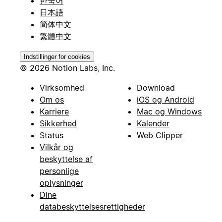
한국어
日本語
简体中文
繁體中文
Indstillinger for cookies
© 2026 Notion Labs, Inc.
Virksomhed
Download
Om os
iOS og Android
Karriere
Mac og Windows
Sikkerhed
Kalender
Status
Web Clipper
Vilkår og
beskyttelse af
personlige
oplysninger
Dine
databeskyttelsesrettigheder