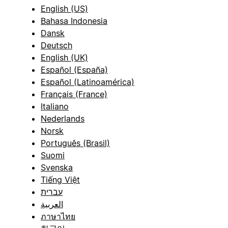
English (US)
Bahasa Indonesia
Dansk
Deutsch
English (UK)
Español (España)
Español (Latinoamérica)
Français (France)
Italiano
Nederlands
Norsk
Português (Brasil)
Suomi
Svenska
Tiếng Việt
עברית
العربية
ภาษาไทย