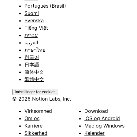
Português (Brasil)
Suomi
Svenska
Tiếng Việt
עברית
العربية
ภาษาไทย
한국어
日本語
简体中文
繁體中文
Indstillinger for cookies
© 2026 Notion Labs, Inc.
Virksomhed
Download
Om os
iOS og Android
Karriere
Mac og Windows
Sikkerhed
Kalender