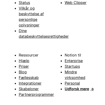
Status
Web Clipper
Vilkår og
beskyttelse af
personlige
oplysninger
Dine
databeskyttelsesrettigheder
Ressourcer
Notion til
Hjælp
Enterprise
Priser
Startups
Blog
Mindre
Fællesskab
virksomhed
Integrationer
Personal
Skabeloner
Udforsk mere
→
Partnerprogrammer