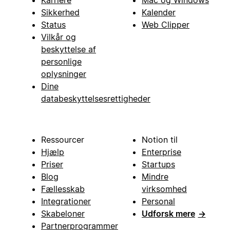
Karriere
Mac og Windows
Sikkerhed
Kalender
Status
Web Clipper
Vilkår og
beskyttelse af
personlige
oplysninger
Dine
databeskyttelsesrettigheder
Ressourcer
Notion til
Hjælp
Enterprise
Priser
Startups
Blog
Mindre
Fællesskab
virksomhed
Integrationer
Personal
Skabeloner
Udforsk mere
→
Partnerprogrammer