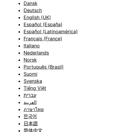
Dansk
Deutsch
English (UK)
Español (España)
Español (Latinoamérica)
Français (France)
Italiano
Nederlands
Norsk
Português (Brasil)
Suomi
Svenska
Tiếng Việt
עברית
العربية
ภาษาไทย
한국어
日本語
简体中文