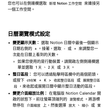
您也可以在側邊欄選取
來連接另
新增 Notion 工作空間
一個工作空間。
日曆瀏覽模式設定
變更顯示天數：
選取 Notion 日曆中最後一個顯示
日期右側的
。接著，選取
或
來調整您一
±
-
+
次能在日曆上看到的天數。
如果您使用的是行動裝置，請開啟左側側邊欄選
單並選取
、
或
。
1 天
2 天
3 天
整日區段：
您可以透過點擊時區欄中的兩個箭頭，
或按下
+
>
或
ctrl/⌘
K
收起整日區段
展開整日區
，來收起或展開日曆中顯示整日活動的區段。
段
變更介面縮放比例：
在電腦版 Notion Calendar 開
啟的狀態下，前往螢幕頂端列的
。將游標
瀏覽模式
懸停在
上，然後選擇
、
或
介面縮放
放大
縮小
實