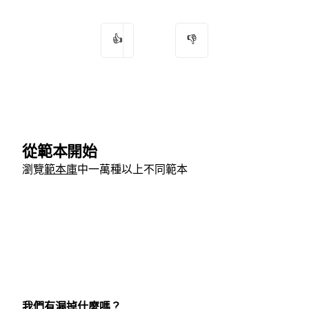
👍
👎
從範本開始
瀏覽
範本庫
中一萬種以上不同範本
我們有漏掉什麼嗎？