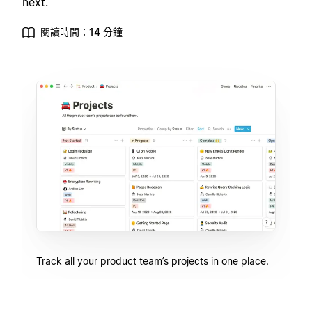
next.
閱讀時間：14 分鐘
Track all your product team’s projects in one place.