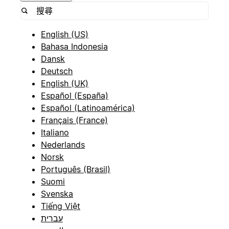
English (US)
Bahasa Indonesia
Dansk
Deutsch
English (UK)
Español (España)
Español (Latinoamérica)
Français (France)
Italiano
Nederlands
Norsk
Português (Brasil)
Suomi
Svenska
Tiếng Việt
עברית