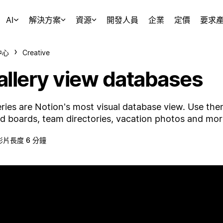
AI
解決方案
資源
開發人員
企業
定價
要求
中心
Creative
allery view databases
eries are Notion's most visual database view. Use th
 boards, team directories, vacation photos and mor
影片長度 6 分鐘