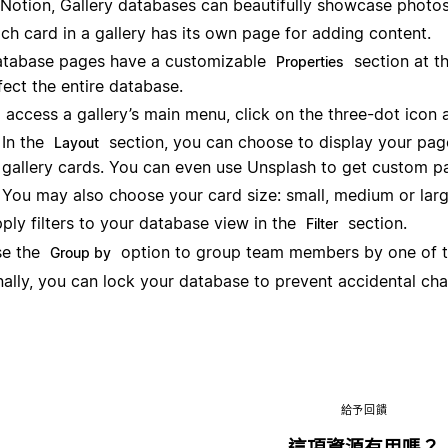
 Notion, Gallery databases can beautifully showcase photos 
ch card in a gallery has its own page for adding content.
tabase pages have a customizable
section at t
Properties
fect the entire database.
 access a gallery’s main menu, click on the three-dot icon a
In the
section, you can choose to display your page
Layout
gallery cards. You can even use Unsplash to get custom p
You may also choose your card size: small, medium or larg
ply filters to your database view in the
section.
Filter
e the
option to group team members by one of th
Group by
nally, you can lock your database to prevent accidental 
給予回饋
這項資源有用嗎？