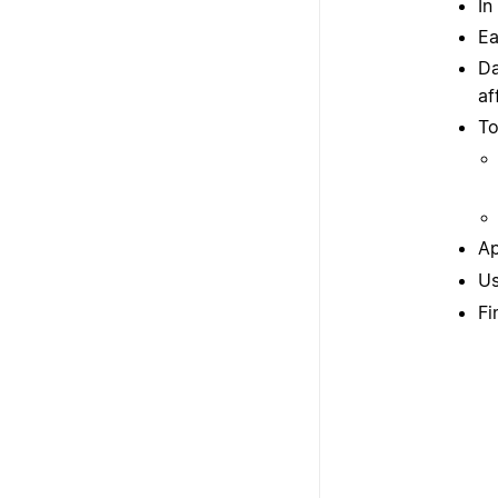
In
Ea
Da
af
To
Ap
Us
Fi