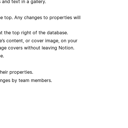
and text in a gallery.
he top. Any changes to properties will
t the top right of the database.
’s content, or cover image, on your
age covers without leaving Notion.
e.
eir properties.
changes by team members.