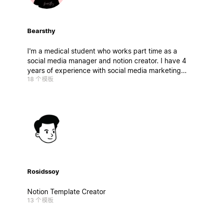
Bearsthy
I'm a medical student who works part time as a
social media manager and notion creator. I have 4
years of experience with social media marketing
18 个模板
and my main aim is to help people stay productive
while learning the best strategies for marketing,
business and social media growth.
Rosidssoy
Notion Template Creator
13 个模板