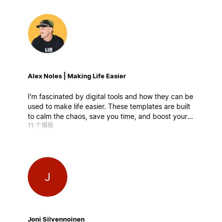
Alex Noles | Making Life Easier
I'm fascinated by digital tools and how they can be
used to make life easier. These templates are built
to calm the chaos, save you time, and boost your
11 个模板
productivity. Easy to customize, simple to use—
and damn powerful.
J
Joni Silvennoinen