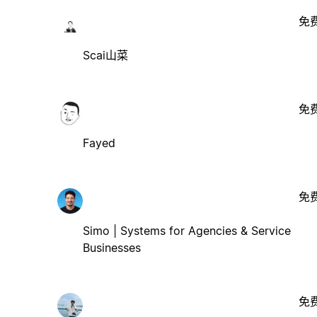
免
Scai山菜
免
Fayed
免
Simo | Systems for Agencies & Service
Businesses
免