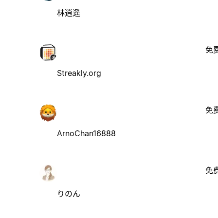
林逍遥
免
Streakly.org
免
ArnoChan16888
免
りのん