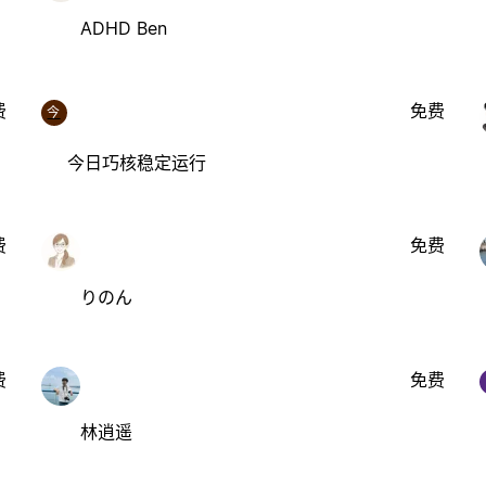
ADHD Ben
费
免费
今
今日巧核稳定运行
费
免费
りのん
费
免费
林逍遥