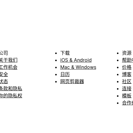
公司
下载
资源
关于我们
iOS & Android
帮助
工作机会
Mac & Windows
价格
安全
日历
博客
状态
网页剪裁器
社区
条款和隐私
连接
你的隐私权
模板
合作