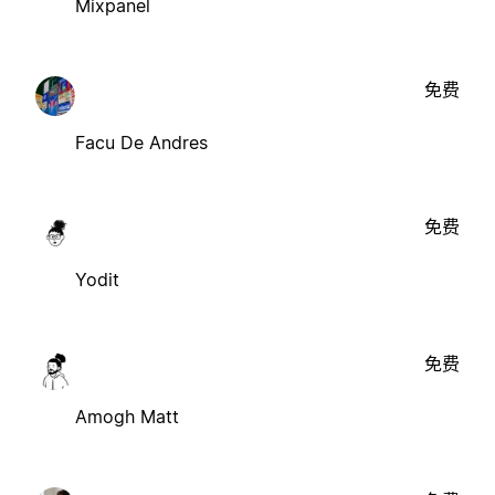
Mixpanel
免费
Facu De Andres
免费
Yodit
免费
Amogh Matt