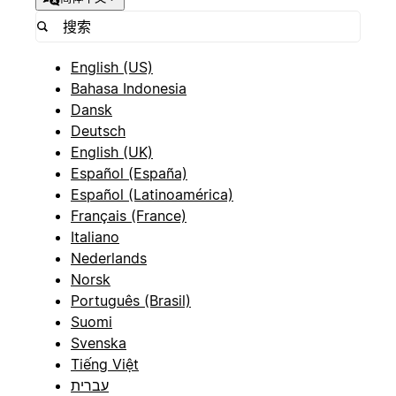
English (US)
Bahasa Indonesia
Dansk
Deutsch
English (UK)
Español (España)
Español (Latinoamérica)
Français (France)
Italiano
Nederlands
Norsk
Português (Brasil)
Suomi
Svenska
Tiếng Việt
עברית