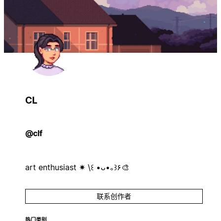
CL
@clf
art enthusiast ✷ \꒰ •ᴗ•｡꒱۶🎨
联系创作者
热门类别