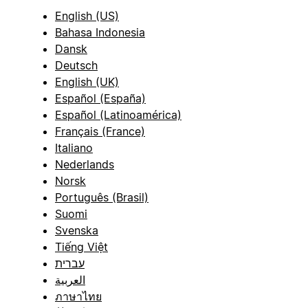
English (US)
Bahasa Indonesia
Dansk
Deutsch
English (UK)
Español (España)
Español (Latinoamérica)
Français (France)
Italiano
Nederlands
Norsk
Português (Brasil)
Suomi
Svenska
Tiếng Việt
עברית
العربية
ภาษาไทย