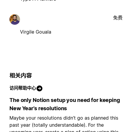
免费
Virgile Gouala
相关内容
访问帮助中心
The only Notion setup you need for keeping
New Year’s resolutions
Maybe your resolutions didn’t go as planned this
past year (totally understandable). For the