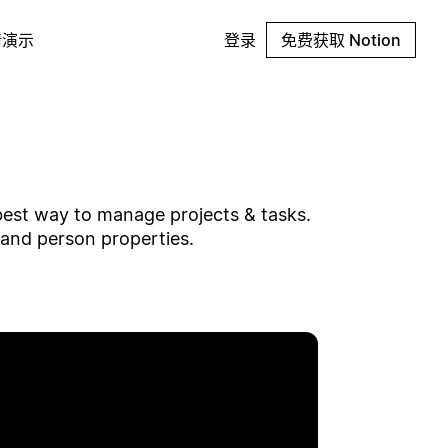
请演示
登录
免费获取 Notion
best way to manage projects & tasks.
 and person properties.