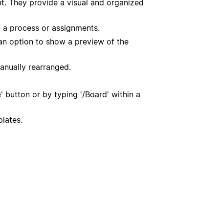
t. They provide a visual and organized
f a process or assignments.
 an option to show a preview of the
anually rearranged.
button or by typing '/Board' within a
lates.
？