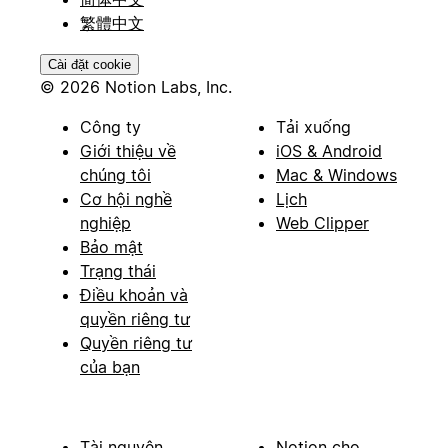
繁體中文
Cài đặt cookie
© 2026 Notion Labs, Inc.
Công ty
Tải xuống
Giới thiệu về
iOS & Android
chúng tôi
Mac & Windows
Cơ hội nghề
Lịch
nghiệp
Web Clipper
Bảo mật
Trạng thái
Điều khoản và
quyền riêng tư
Quyền riêng tư
của bạn
Tài nguyên
Notion cho