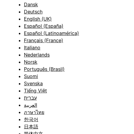
Dansk
Deutsch
English (UK)
Español (España)
Español (Latinoamérica)
Français (France)
Italiano
Nederlands
Norsk
Português (Brasil)
Suomi
Svenska
Tiếng Việt
עברית
العربية
ภาษาไทย
한국어
日本語
简体中文