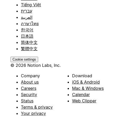
Tiếng Việt
עברית
العربية
ภาษาไทย
한국어
日本語
简体中文
繁體中文
Cookie settings
© 2026 Notion Labs, Inc.
Company
Download
About us
iOS & Android
Careers
Mac & Windows
Security
Calendar
Status
Web Clipper
Terms & privacy
Your privacy