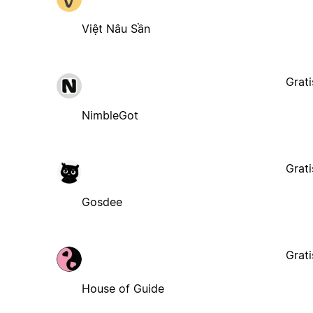
Việt Nâu Sần
Grati
NimbleGot
Grati
Gosdee
Grati
House of Guide