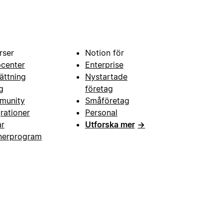
rser
Notion för
pcenter
Enterprise
ättning
Nystartade
g
företag
munity
Småföretag
grationer
Personal
ar
Utforska mer
→
nerprogram