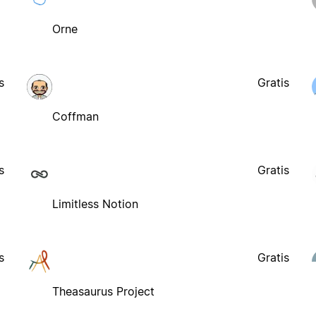
Orne
s
Gratis
Coffman
s
Gratis
Limitless Notion
s
Gratis
Theasaurus Project