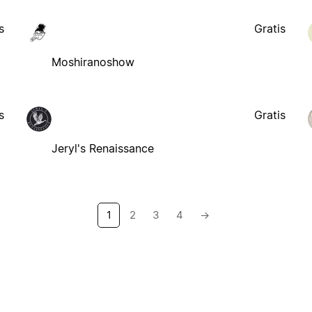
s
Gratis
Moshiranoshow
s
Gratis
Jeryl's Renaissance
1
2
3
4
→