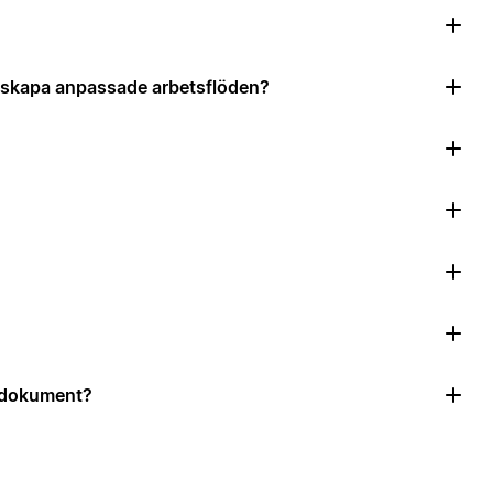
?
tt skapa anpassade arbetsflöden?
r dokument?