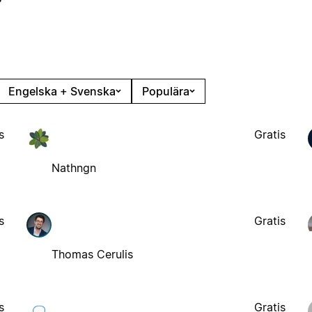
Engelska + Svenska
Populära
s
Gratis
Nathngn
s
Gratis
Thomas Cerulis
s
Gratis