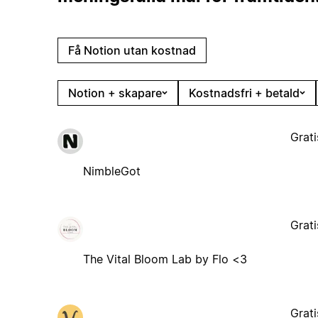
Få Notion utan kostnad
Notion + skapare
Kostnadsfri + betald
Grati
NimbleGot
Grati
The Vital Bloom Lab by Flo <3
Grati