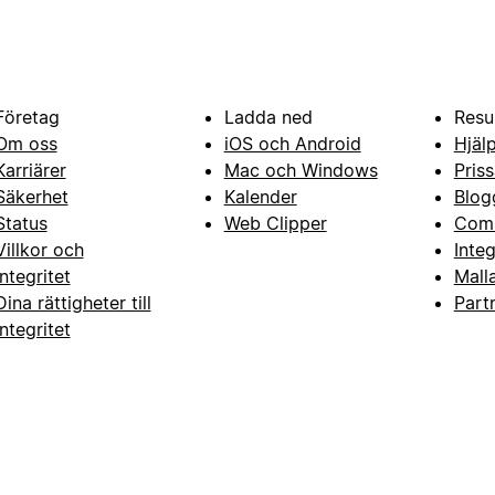
Företag
Ladda ned
Resu
Om oss
iOS och Android
Hjäl
Karriärer
Mac och Windows
Priss
Säkerhet
Kalender
Blog
Status
Web Clipper
Com
Villkor och
Inte
integritet
Mall
Dina rättigheter till
Part
integritet