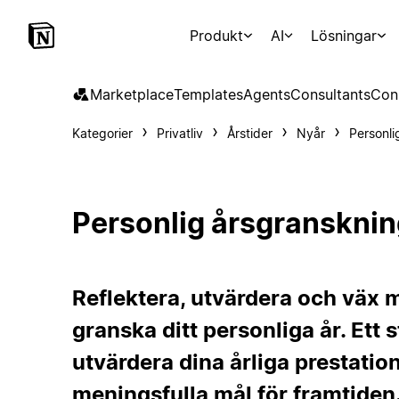
Produkt
AI
Lösningar
Marketplace
Templates
Agents
Consultants
Con
Kategorier
Privatliv
Årstider
Nyår
Personli
Personlig årsgransknin
Reflektera, utvärdera och väx m
granska ditt personliga år. Ett 
utvärdera dina årliga prestatio
meningsfulla mål för framtiden