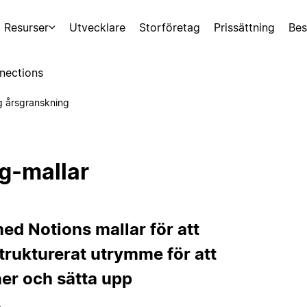
Resurser
Utvecklare
Storföretag
Prissättning
Bes
nections
g årsgranskning
g-mallar
ed Notions mallar för att
strukturerat utrymme för att
ner och sätta upp
.