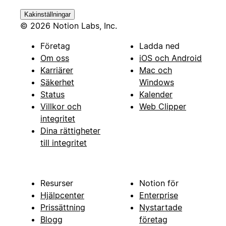
Kakinställningar
© 2026 Notion Labs, Inc.
Företag
Ladda ned
Om oss
iOS och Android
Karriärer
Mac och
Säkerhet
Windows
Status
Kalender
Villkor och
Web Clipper
integritet
Dina rättigheter
till integritet
Resurser
Notion för
Hjälpcenter
Enterprise
Prissättning
Nystartade
Blogg
företag