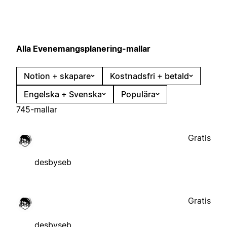
Alla Evenemangsplanering-mallar
Notion + skapare
Kostnadsfri + betald
Engelska + Svenska
Populära
745-mallar
Gratis
desbyseb
Gratis
desbyseb