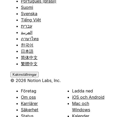
Português (Brasil)
Suomi
Svenska
Tiếng Việt
עברית
العربية
ภาษาไทย
한국어
日本語
简体中文
繁體中文
Kakinställningar
© 2026 Notion Labs, Inc.
Företag
Ladda ned
Om oss
iOS och Android
Karriärer
Mac och
Säkerhet
Windows
Status
Kalender