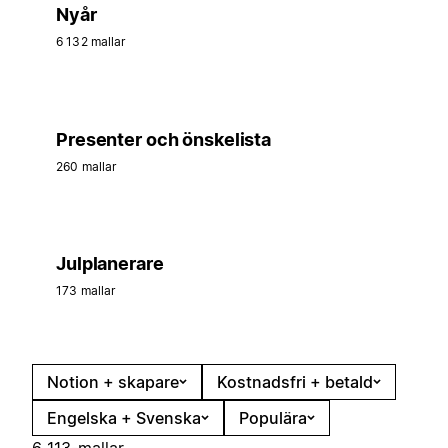
Nyår
6 132 mallar
Presenter och önskelista
260 mallar
Julplanerare
173 mallar
Notion + skapare
Kostnadsfri + betald
Engelska + Svenska
Populära