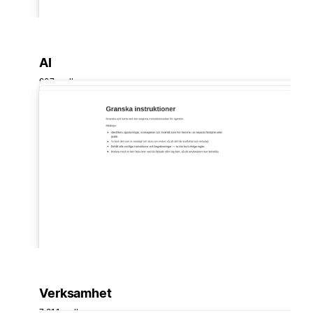
AI
907 mallar
Verksamhet
7 911 mallar