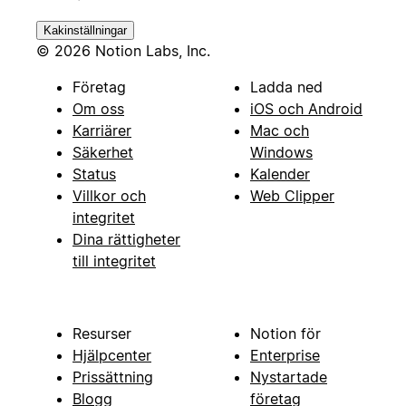
Kakinställningar
© 2026 Notion Labs, Inc.
Företag
Ladda ned
Om oss
iOS och Android
Karriärer
Mac och
Säkerhet
Windows
Status
Kalender
Villkor och
Web Clipper
integritet
Dina rättigheter
till integritet
Resurser
Notion för
Hjälpcenter
Enterprise
Prissättning
Nystartade
Blogg
företag