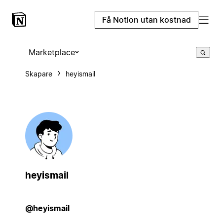
Få Notion utan kostnad
Marketplace
Skapare
heyismail
heyismail
@heyismail