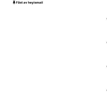
Fäst av heyismail