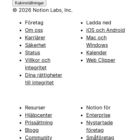
Kakinställningar
© 2026 Notion Labs, Inc.
Företag
Ladda ned
Om oss
iOS och Android
Karriärer
Mac och
Säkerhet
Windows
Status
Kalender
Villkor och
Web Clipper
integritet
Dina rättigheter
till integritet
Resurser
Notion för
Hjälpcenter
Enterprise
Prissättning
Nystartade
Blogg
företag
Community
Småföretag