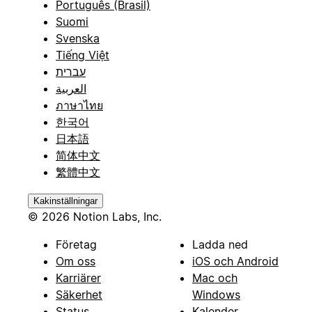
Português (Brasil)
Suomi
Svenska
Tiếng Việt
עברית
العربية
ภาษาไทย
한국어
日本語
简体中文
繁體中文
Kakinställningar
© 2026 Notion Labs, Inc.
Företag
Ladda ned
Om oss
iOS och Android
Karriärer
Mac och
Säkerhet
Windows
Status
Kalender