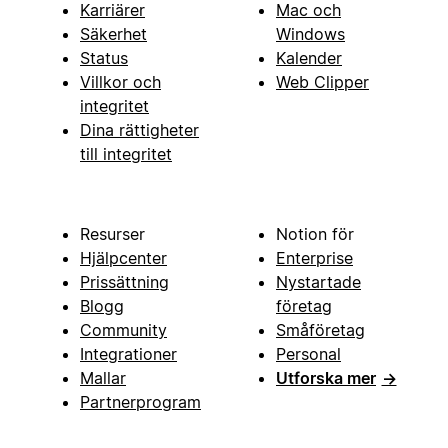
Karriärer
Mac och
Säkerhet
Windows
Status
Kalender
Villkor och
Web Clipper
integritet
Dina rättigheter
till integritet
Resurser
Notion för
Hjälpcenter
Enterprise
Prissättning
Nystartade
Blogg
företag
Community
Småföretag
Integrationer
Personal
Mallar
Utforska mer
→
Partnerprogram