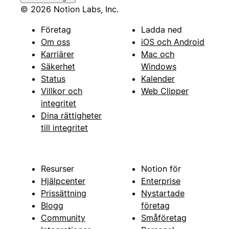
© 2026 Notion Labs, Inc.
Företag
Ladda ned
Om oss
iOS och Android
Karriärer
Mac och
Säkerhet
Windows
Status
Kalender
Villkor och
Web Clipper
integritet
Dina rättigheter
till integritet
Resurser
Notion för
Hjälpcenter
Enterprise
Prissättning
Nystartade
Blogg
företag
Community
Småföretag