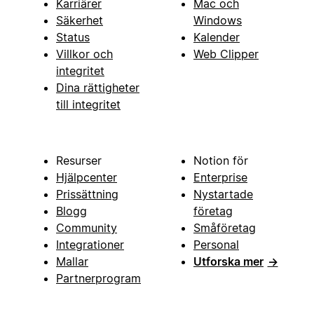
Karriärer
Mac och
Säkerhet
Windows
Status
Kalender
Villkor och
Web Clipper
integritet
Dina rättigheter
till integritet
Resurser
Notion för
Hjälpcenter
Enterprise
Prissättning
Nystartade
Blogg
företag
Community
Småföretag
Integrationer
Personal
Mallar
Utforska mer
→
Partnerprogram