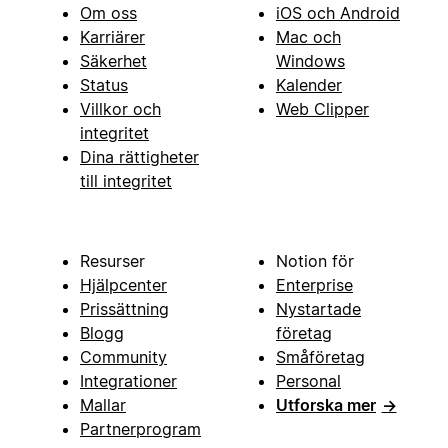
Om oss
iOS och Android
Karriärer
Mac och
Säkerhet
Windows
Status
Kalender
Villkor och
Web Clipper
integritet
Dina rättigheter
till integritet
Resurser
Notion för
Hjälpcenter
Enterprise
Prissättning
Nystartade
Blogg
företag
Community
Småföretag
Integrationer
Personal
Mallar
Utforska mer
→
Partnerprogram