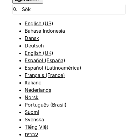
English (US)
Bahasa Indonesia
Dansk
Deutsch
English (UK)
Español (España)
Español (Latinoamérica)
Français (France)
Italiano
Nederlands
Norsk
Português (Brasil)
Suomi
Svenska
Tiếng Việt
עברית