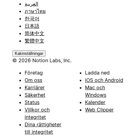
العربية
ภาษาไทย
한국어
日本語
简体中文
繁體中文
Kakinställningar
© 2026 Notion Labs, Inc.
Företag
Ladda ned
Om oss
iOS och Android
Karriärer
Mac och
Säkerhet
Windows
Status
Kalender
Villkor och
Web Clipper
integritet
Dina rättigheter
till integritet