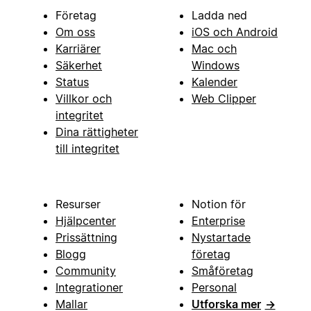
Företag
Ladda ned
Om oss
iOS och Android
Karriärer
Mac och
Säkerhet
Windows
Status
Kalender
Villkor och
Web Clipper
integritet
Dina rättigheter
till integritet
Resurser
Notion för
Hjälpcenter
Enterprise
Prissättning
Nystartade
Blogg
företag
Community
Småföretag
Integrationer
Personal
Mallar
Utforska mer
→