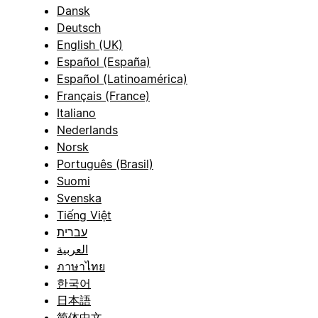
Dansk
Deutsch
English (UK)
Español (España)
Español (Latinoamérica)
Français (France)
Italiano
Nederlands
Norsk
Português (Brasil)
Suomi
Svenska
Tiếng Việt
עברית
العربية
ภาษาไทย
한국어
日本語
简体中文