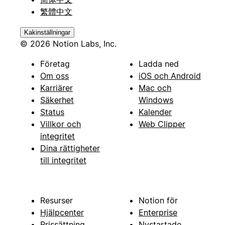
繁體中文
Kakinställningar
© 2026 Notion Labs, Inc.
Företag
Ladda ned
Om oss
iOS och Android
Karriärer
Mac och
Säkerhet
Windows
Status
Kalender
Villkor och
Web Clipper
integritet
Dina rättigheter
till integritet
Resurser
Notion för
Hjälpcenter
Enterprise
Prissättning
Nystartade