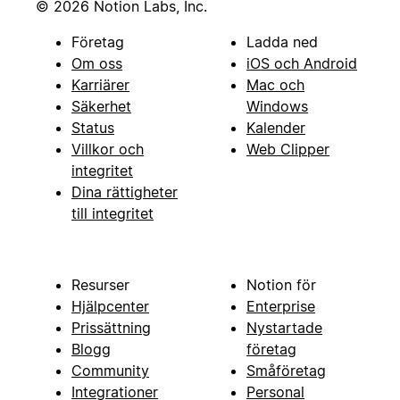
© 2026 Notion Labs, Inc.
Företag
Ladda ned
Om oss
iOS och Android
Karriärer
Mac och
Säkerhet
Windows
Status
Kalender
Villkor och
Web Clipper
integritet
Dina rättigheter
till integritet
Resurser
Notion för
Hjälpcenter
Enterprise
Prissättning
Nystartade
Blogg
företag
Community
Småföretag
Integrationer
Personal