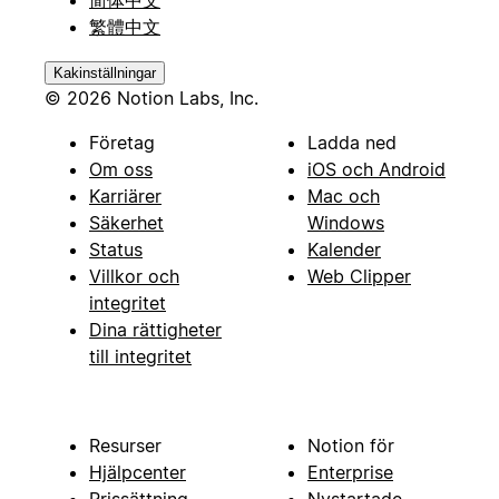
简体中文
繁體中文
Kakinställningar
© 2026 Notion Labs, Inc.
Företag
Ladda ned
Om oss
iOS och Android
Karriärer
Mac och
Säkerhet
Windows
Status
Kalender
Villkor och
Web Clipper
integritet
Dina rättigheter
till integritet
Resurser
Notion för
Hjälpcenter
Enterprise