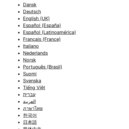
Dansk
Deutsch
English (UK)
Español (España)
Español (Latinoamérica)
Français (France)
Italiano
Nederlands
Norsk
Português (Brasil)
Suomi
Svenska
Tiếng Việt
עברית
العربية
ภาษาไทย
한국어
日本語