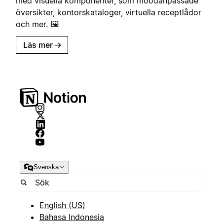
med visuella komponenter, som moodanpassade
översikter, kontorskataloger, virtuella receptlådor
och mer. 🖼️
Läs mer
→
Svenska
English (US)
Bahasa Indonesia