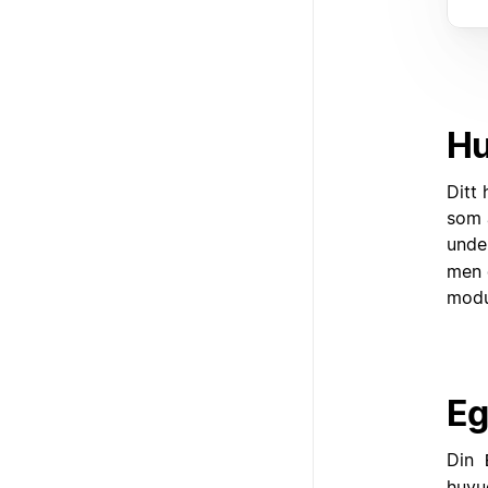
Hu
Ditt
som 
unde
men d
modu
Eg
Din
huvud