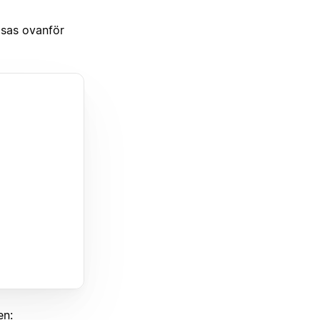
isas ovanför
en: