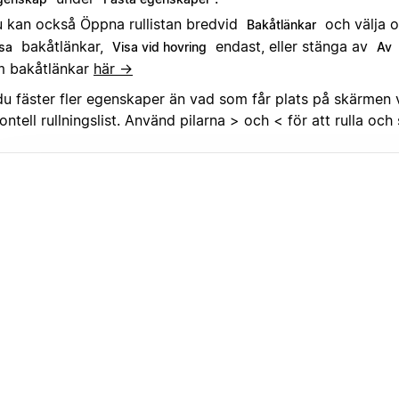
 kan också Öppna rullistan bredvid
och välja o
Bakåtlänkar
bakåtlänkar,
endast, eller stänga av
isa
Visa vid hovring
Av
 bakåtlänkar
här →
du fäster fler egenskaper än vad som får plats på skärmen v
ontell rullningslist. Använd pilarna > och < för att rulla och