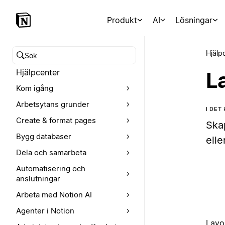
Produkt
AI
Lösningar
Hjälp
Sök i hjälpcentret
Hjälpcenter
L
Kom igång
Arbetsytans grunder
I DET
Create & format pages
Ska
Bygg databaser
elle
Dela och samarbeta
Automatisering och
anslutningar
Arbeta med Notion AI
Agenter i Notion
Layo