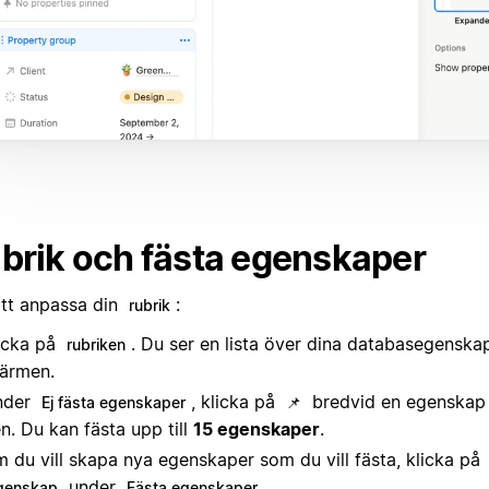
brik och fästa egenskaper
att anpassa din
:
rubrik
icka på
. Du ser en lista över dina databasegenskap
rubriken
ärmen.
nder
, klicka på
bredvid en egenskap f
Ej fästa egenskaper
📌
n. Du kan fästa upp till
15 egenskaper
.
 du vill skapa nya egenskaper som du vill fästa, klicka på
under
.
genskap
Fästa egenskaper