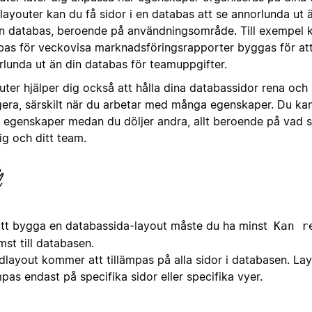
ayouter kan du få sidor i en databas att se annorlunda ut ä
n databas, beroende på användningsområde. Till exempel ka
bas för veckovisa marknadsföringsrapporter byggas för att
rlunda ut än din databas för teamuppgifter.
ter hjälper dig också att hålla dina databassidor rena och l
gera, särskilt när du arbetar med många egenskaper. Du kan
a egenskaper medan du döljer andra, allt beroende på vad s
ig och ditt team.
att bygga en databassida-layout måste du ha minst
Kan r
st till databasen.
dlayout kommer att tillämpas på alla sidor i databasen. Lay
mpas endast på specifika sidor eller specifika vyer.