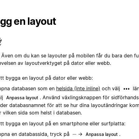
gg en layout
Även om du kan se layouter på mobilen får du bara den fu
evelsen av layoutverktyget på dator eller webb.
att bygga en layout på dator eller webb:
ppna databasen som en
helsida (inte inline)
och välj
län
•••
lj
. Använd växlingsknappen för sidförhand
Anpassa layout
der databasnamnet för att se hur dina layoutändringar kom
r vilken sida som helst i databasen.
att bygga en layout på en smartphone eller surfplatta:
pna en databassida, tryck på
→
.
···
Anpassa layout