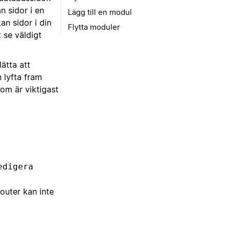
n sidor i en
Lägg till en modul
n sidor i din
Flytta moduler
 se väldigt
ätta att
 lyfta fram
om är viktigast
edigera
outer kan inte