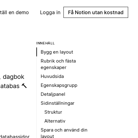
täll en demo
Logga in
Få Notion utan kostnad
INNEHÅLL
Bygg en layout
Rubrik och fästa
egenskaper
l, dagbok
Huvudsida
databas 🔨
Egenskapsgrupp
Detaljpanel
Sidinställningar
Struktur
Alternativ
Spara och använd din
layout
databassidor.