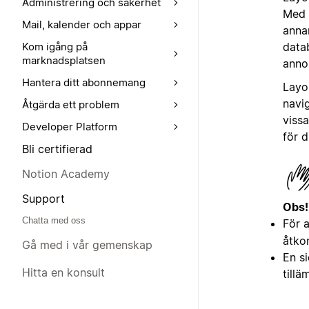
Administrering och säkerhet
Med l
Mail, kalender och appar
anna
data
Kom igång på
marknadsplatsen
anno
Hantera ditt abonnemang
Layou
navi
Åtgärda ett problem
viss
Developer Platform
för d
Bli certifierad
Notion Academy
Support
Obs!
Chatta med oss
För 
åtkom
Gå med i vår gemenskap
En si
Hitta en konsult
tillä