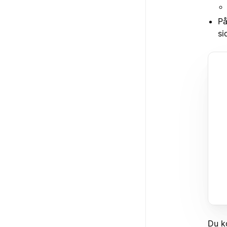
På
si
Du k