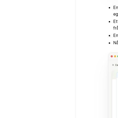
E
eg
Et
fr
En
N