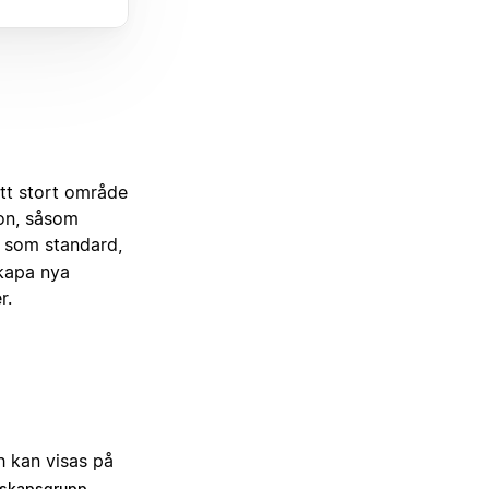
tt stort område
ion, såsom
 som standard,
skapa nya
r.
h kan visas på
.
skapsgrupp