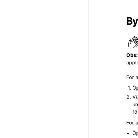
By
Obs:
uppl
För 
Ö
Vä
un
fö
För 
Öp