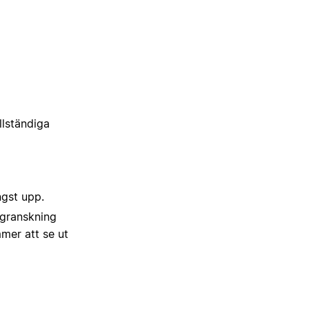
llständiga
gst upp.
sgranskning
mer att se ut