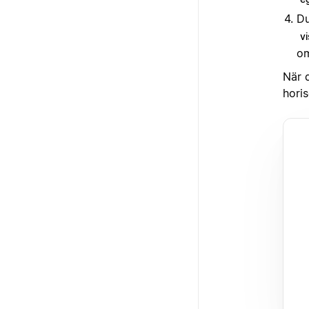
Du
v
om
När 
horis