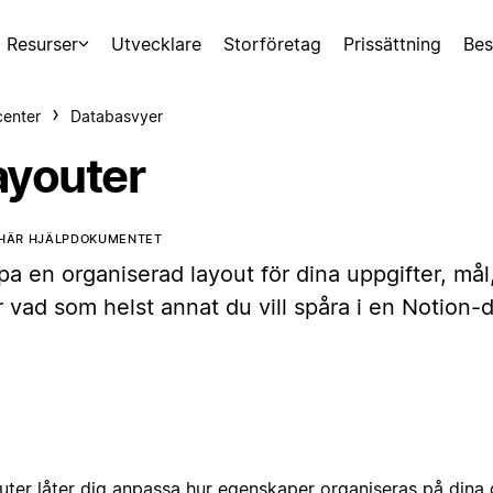
Resurser
Utvecklare
Storföretag
Prissättning
Bes
center
Databasvyer
ayouter
 HÄR HJÄLPDOKUMENTET
pa en organiserad layout för dina uppgifter, må
r vad som helst annat du vill spåra i en Notion-
uter låter dig anpassa hur egenskaper organiseras på dina 