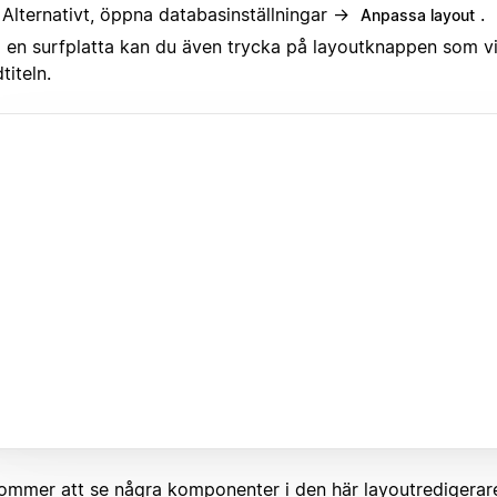
Alternativt, öppna databasinställningar →
.
Anpassa layout
 en surfplatta kan du även trycka på layoutknappen som v
dtiteln.
ommer att se några komponenter i den här layoutredigerar