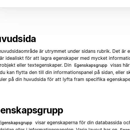
vudsida
 huvudsidaområde är utrymmet under sidans rubrik. Det är e
är idealiskt för att lagra egenskaper med mycket informat
robjekt eller textegenskaper. Din
visas här
Egenskapsgrupp
u kan flytta den till din informationspanel på sidan, eller 
ler på din huvudsida för att lyfta fram specifika egenskape
enskapsgrupp
visar egenskaperna för din databassida oc
Egenskapsgrupp
sidan eller i informationspanelen. Varje layout har en
Egen