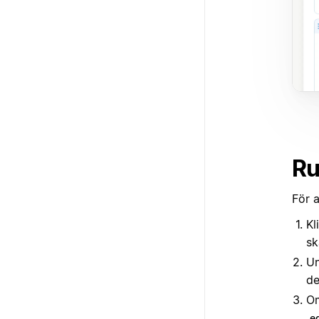
Ru
För 
Kl
sk
U
de
Om
e