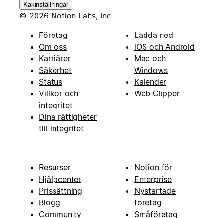
Kakinställningar
© 2026 Notion Labs, Inc.
Företag
Ladda ned
Om oss
iOS och Android
Karriärer
Mac och
Säkerhet
Windows
Status
Kalender
Villkor och
Web Clipper
integritet
Dina rättigheter
till integritet
Resurser
Notion för
Hjälpcenter
Enterprise
Prissättning
Nystartade
Blogg
företag
Community
Småföretag